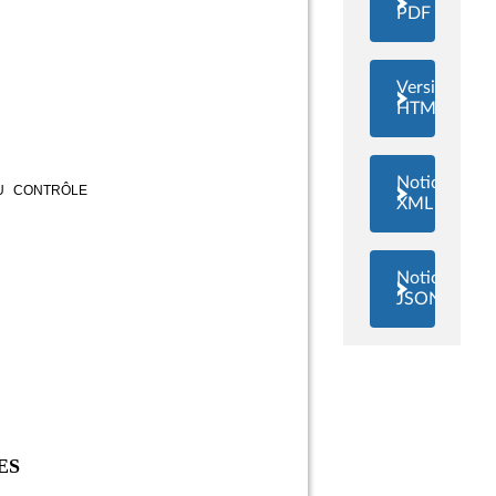
PDF
Version
HTML
Notice
XML
Notice
JSON