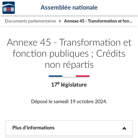
Accèder
Aller au contenu
Aller en bas de la page
Assemblée nationale
à la
page
Documents parlementaires
Annexe 45 - Transformation et fonction publiques ; Crédits non répartis
d'accueil
Annexe 45 - Transformation et
fonction publiques ; Crédits
non répartis
e
17
législature
Déposé le samedi 19 octobre 2024.
Plus d’informations
<b>Plus d’informations</b>