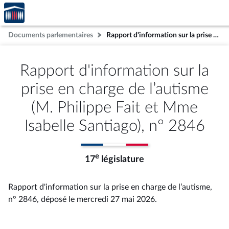
Accèder
Aller au contenu
Aller en bas de la page
à la
page
Documents parlementaires
Rapport d'information sur la prise en charge de l’autisme (M. Philippe Fait et Mme Isabelle Santiago), n° 2846
d'accueil
Rapport d'information sur la
prise en charge de l’autisme
(M. Philippe Fait et Mme
Isabelle Santiago), n° 2846
e
17
législature
Rapport d'information sur la prise en charge de l’autisme,
n° 2846
, déposé le mercredi 27 mai 2026
.