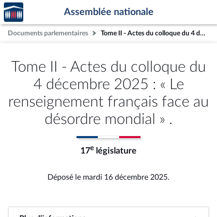
Accèder
Aller au contenu
Aller en bas de la page
Assemblée nationale
à la
page
Documents parlementaires
Tome II - Actes du colloque du 4 décembre 2025 : « Le renseignement français face au désordre mondial » .
d'accueil
Tome II - Actes du colloque du
4 décembre 2025 : « Le
renseignement français face au
désordre mondial » .
e
17
législature
Déposé le mardi 16 décembre 2025.