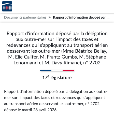
Accèder
Aller au contenu
Aller en bas de la page
à la
page
Documents parlementaires
Rapport d'information déposé par la délégation aux outre-mer sur l’impact des taxes et redevances qui s’appliquent au transport aérien desservant les outre-mer (Mme Béatrice Bellay, M. Elie Califer, M. Frantz Gumbs, M. Stéphane Lenormand et M. Davy Rimane), n° 2702
d'accueil
Rapport d'information déposé par la délégation
aux outre-mer sur l’impact des taxes et
redevances qui s’appliquent au transport aérien
desservant les outre-mer (Mme Béatrice Bellay,
M. Elie Califer, M. Frantz Gumbs, M. Stéphane
Lenormand et M. Davy Rimane), n° 2702
e
17
législature
Rapport d'information déposé par la délégation aux outre-
mer sur l’impact des taxes et redevances qui s’appliquent
au transport aérien desservant les outre-mer, n° 2702
,
déposé le mardi 28 avril 2026
.