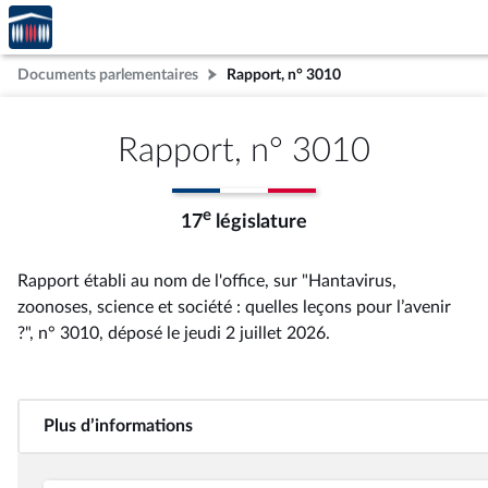
Accèder
Aller au contenu
Aller en bas de la page
à la
page
Documents parlementaires
Rapport, n° 3010
d'accueil
Rapport, n° 3010
e
17
législature
Rapport établi au nom de l'office, sur "Hantavirus,
zoonoses, science et société : quelles leçons pour l’avenir
?", n° 3010
, déposé le jeudi 2 juillet 2026
.
Plus d’informations