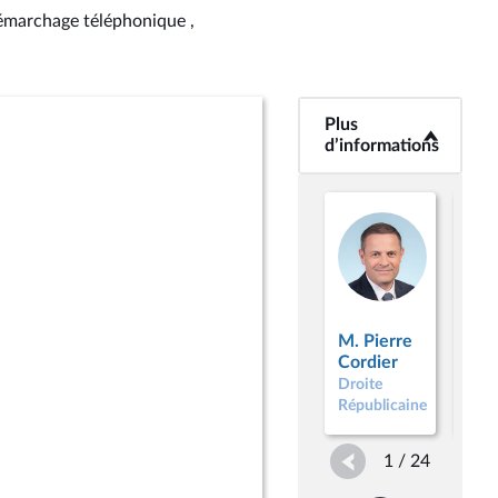
démarchage téléphonique ,
Plus
<b>Plus
d’informations</b>
d’informations
M. Pierre
M. 
Cordier
Di F
Droite
Droi
Républicaine
Répu
1 / 24