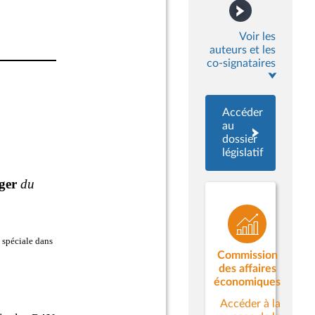
Voir les
auteurs et les
co-signataires
Accéder
au
dossier
législatif
Commission
des affaires
économiques
Accéder à la