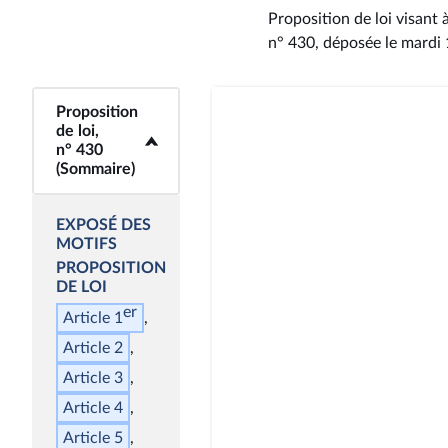
Proposition de loi visant
n° 430
, déposée le mardi
Proposition
<b>Proposition de
de loi,
loi, n° 430
n° 430
(Sommaire)</b>
(Sommaire)
EXPOSÉ DES
MOTIFS
PROPOSITION
DE LOI
er
Article 1
Article 2
Article 3
Article 4
Article 5