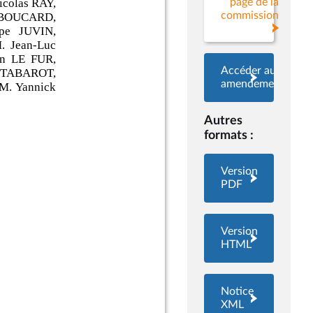
page de la
commission
Accéder aux
amendements
Autres
formats :
Version
PDF
Version
HTML
Notice
XML