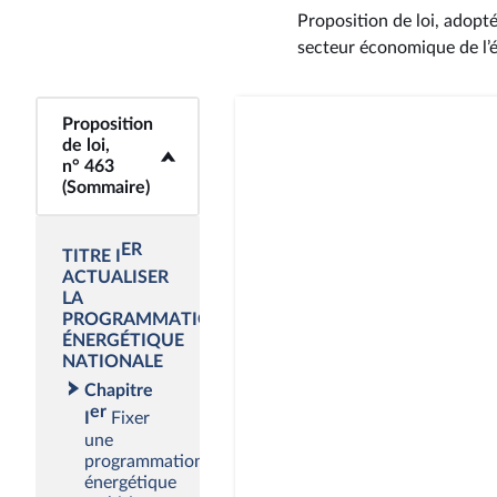
Proposition de loi, adopt
secteur économique de l’é
Proposition
<b>Proposition de
de loi,
loi, n° 463
n° 463
(Sommaire)</b>
(Sommaire)
ER
TITRE I
ACTUALISER
LA
PROGRAMMATION
ÉNERGÉTIQUE
NATIONALE
Chapitre
er
I
Fixer
une
programmation
énergétique