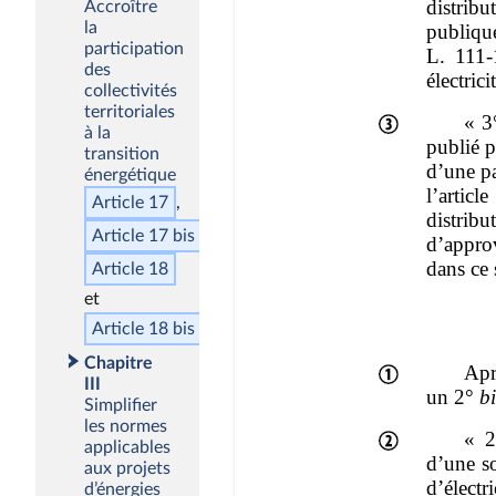
Accroître
la
participation
des
collectivités
territoriales
à la
transition
énergétique
Article 17
Article 17
bis
Article 18
Article 18
bis
Chapitre
III
Simplifier
les normes
applicables
aux projets
d’énergies