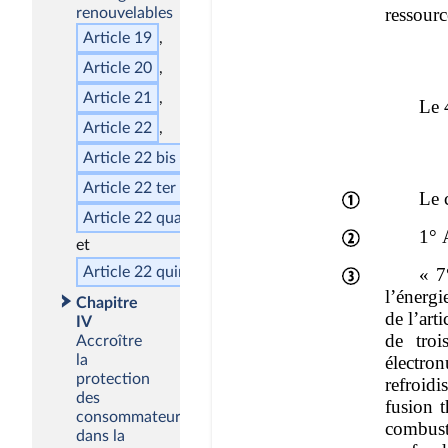
renouvelables
Article 19
Article 20
Article 21
Article 22
Article 22
bis
Article 22
ter
Article 22
quater
Article 22
quinquies
Chapitre
IV
Accroître
la
protection
des
consommateurs
dans la