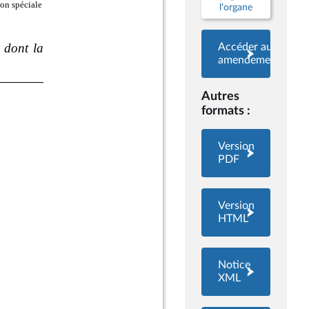
l'organe
Accéder aux
amendements
Autres
formats :
Version
PDF
Version
HTML
Notice
XML