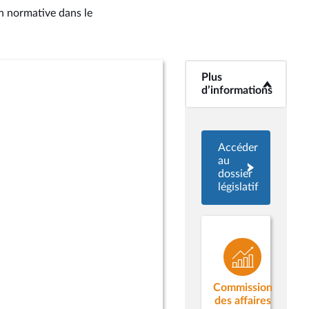
on normative dans le
Plus
<b>Plus
d’informations</b>
d’informations
Accéder
au
dossier
législatif
Commission
des affaires