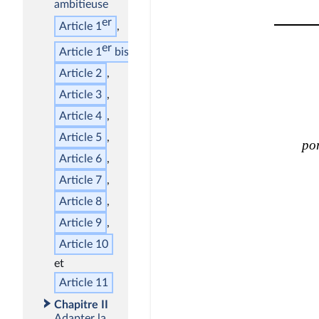
ambitieuse
er
Article 1
er
Article 1
bis
Article 2
Article 3
Article 4
Article 5
Article 6
Article 7
Article 8
Article 9
Article 10
Article 11
Chapitre II
Adapter la