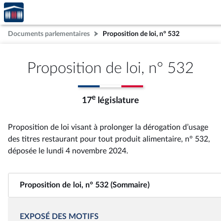
Accèder
Aller au contenu
Aller en bas de la page
à la
page
Documents parlementaires
Proposition de loi, n° 532
d'accueil
Proposition de loi, n° 532
e
17
législature
Proposition de loi visant à prolonger la dérogation d’usage
des titres restaurant pour tout produit alimentaire, n° 532
,
déposée le lundi 4 novembre 2024
.
Proposition de loi, n° 532 (Sommaire)
EXPOSÉ DES MOTIFS