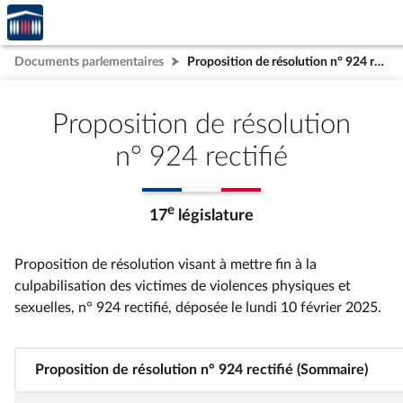
Accèder
Aller au contenu
Aller en bas de la page
à la
page
Documents parlementaires
Proposition de résolution n° 924 rectifié
d'accueil
Proposition de résolution
n° 924 rectifié
e
17
législature
Proposition de résolution visant à mettre fin à la
culpabilisation des victimes de violences physiques et
sexuelles, n° 924 rectifié
, déposée le lundi 10 février 2025
.
Proposition de résolution n° 924 rectifié (Sommaire)