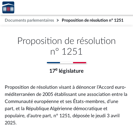
Accèder
Aller au contenu
Aller en bas de la page
à la
page
Documents parlementaires
Proposition de résolution n° 1251
d'accueil
Proposition de résolution
n° 1251
e
17
législature
Proposition de résolution visant à dénoncer l’Accord euro-
méditerranéen de 2005 établissant une association entre la
Communauté européenne et ses États-membres, d’une
part, et la République Algérienne démocratique et
populaire, d’autre part, n° 1251
, déposée le jeudi 3 avril
2025
.