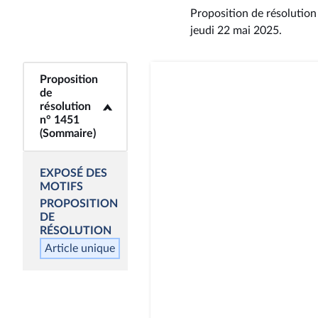
Proposition de résolution
jeudi 22 mai 2025
.
Proposition
<b>Proposition de
de
résolution n° 1451
résolution
(Sommaire)</b>
n° 1451
(Sommaire)
EXPOSÉ DES
MOTIFS
PROPOSITION
DE
RÉSOLUTION
Article unique