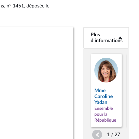
ens, n° 1451
, déposée le
Plus
<b>Plus
d’informations</b>
d’informations
Mme
M.
Caroline
Mat
Yadan
Lef
Ensemble
Ens
pour la
pour
République
Répu
1 / 27