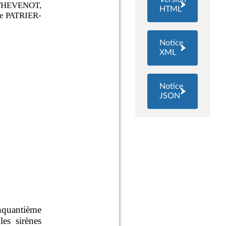
HTML
Notice
XML
Notice
JSON