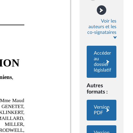
Voir les
auteurs et les
co-signataires
Accéder
au
dossier
législatif
Autres
formats :
Version
PDF
Version