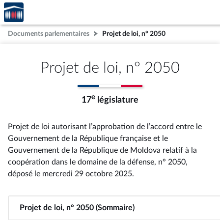
Accèder
Aller au contenu
Aller en bas de la page
à la
page
Documents parlementaires
Projet de loi, n° 2050
d'accueil
Projet de loi, n° 2050
e
17
législature
Projet de loi autorisant l’approbation de l’accord entre le
Gouvernement de la République française et le
Gouvernement de la République de Moldova relatif à la
coopération dans le domaine de la défense, n° 2050
,
déposé le mercredi 29 octobre 2025
.
Projet de loi, n° 2050 (Sommaire)