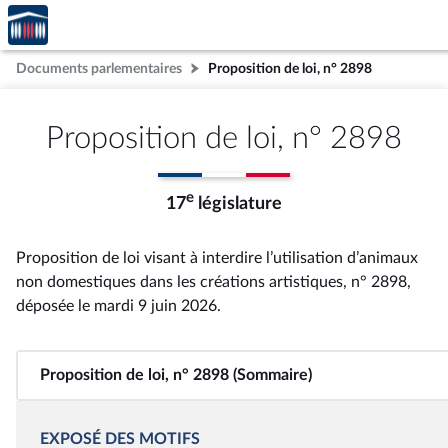
Accèder
Aller au contenu
Aller en bas de la page
à la
page
Documents parlementaires
Proposition de loi, n° 2898
d'accueil
Proposition de loi, n° 2898
e
17
législature
Proposition de loi visant à interdire l’utilisation d’animaux
non domestiques dans les créations artistiques, n° 2898
,
déposée le mardi 9 juin 2026
.
Proposition de loi, n° 2898 (Sommaire)
EXPOSÉ DES MOTIFS