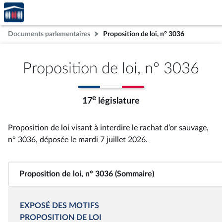
Accèder
Aller au contenu
Aller en bas de la page
à la
page
Documents parlementaires
Proposition de loi, n° 3036
d'accueil
Proposition de loi, n° 3036
e
17
législature
Proposition de loi visant à interdire le rachat d’or sauvage,
n° 3036
, déposée le mardi 7 juillet 2026
.
Proposition de loi, n° 3036 (Sommaire)
EXPOSÉ DES MOTIFS
PROPOSITION DE LOI