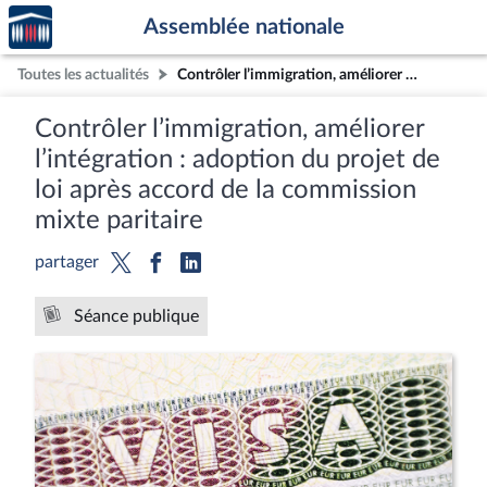
Accèder
Aller au contenu
Aller en bas de la page
Assemblée nationale
à la
page
Toutes les actualités
Contrôler l’immigration, améliorer l’intégration : adoption du projet de loi après accord de la commission mixte paritaire
d'accueil
Contrôler l’immigration, améliorer
l’intégration : adoption du projet de
loi après accord de la commission
mixte paritaire
partager
Séance publique