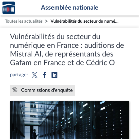
Accèder
Aller au contenu
Aller en bas de la page
Assemblée nationale
à la
page
Toutes les actualités
Vulnérabilités du secteur du numérique en France : auditions de Mistral AI, de représentants des Gafam en France et de Cédric O
d'accueil
Vulnérabilités du secteur du
numérique en France : auditions de
Mistral AI, de représentants des
Gafam en France et de Cédric O
partager
Commissions d'enquête