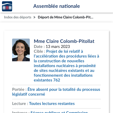
Accèder
Aller au contenu
Aller en bas de la page
Assemblée nationale
à la
page
Index des déports
Déport de Mme Claire Colomb-Pitollat
d'accueil
Mme Claire Colomb-Pitollat
Date :
13 mars 2023
Cible :
Projet de loi relatif à
l’accélération des procédures liées à
la construction de nouvelles
installations nucléaires à proximité
de sites nucléaires existants et au
fonctionnement des installations
existantes 762
Portée :
Être absent pour la totalité du processus
législatif concerné
Lecture :
Toutes lectures restantes