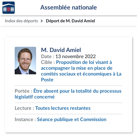
Accèder
Aller au contenu
Aller en bas de la page
Assemblée nationale
à la
page
Index des déports
Déport de M. David Amiel
d'accueil
M. David Amiel
Date :
13 novembre 2022
Cible :
Proposition de loi visant à
accompagner la mise en place de
comités sociaux et économiques à La
Poste
Portée :
Être absent pour la totalité du processus
législatif concerné
Lecture :
Toutes lectures restantes
Instance :
Séance publique et Commission