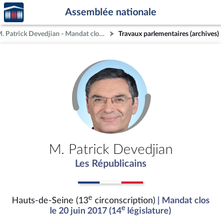
Accèder
Aller au contenu
Aller en bas de la page
Assemblée nationale
à la
page
M. Patrick Devedjian - Mandat clos - Hauts-de-Seine (13e circonscription)
Travaux parlementaires (archives)
d'accueil
M. Patrick Devedjian
Les Républicains
e
Hauts-de-Seine (13
circonscription)
| Mandat clos
e
le 20 juin 2017 (14
législature)