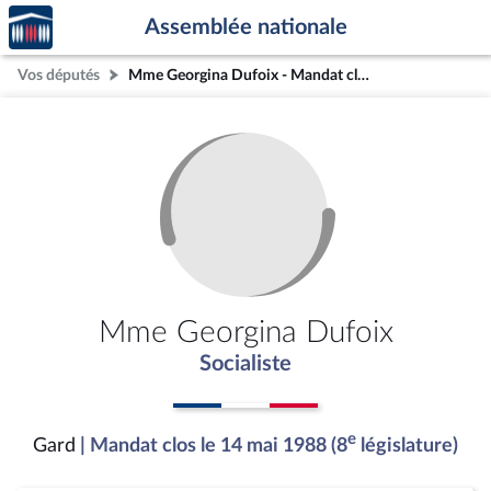
Accèder
Aller au contenu
Aller en bas de la page
Assemblée nationale
à la
page
Vos députés
Mme Georgina Dufoix - Mandat clos - Gard
d'accueil
Mme Georgina Dufoix
Socialiste
e
Gard
| Mandat clos le 14 mai 1988 (8
législature)