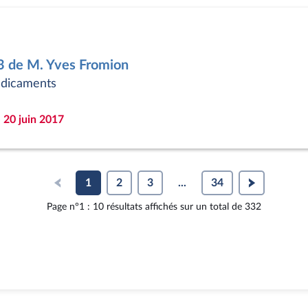
3 de M. Yves Fromion
édicaments
 20 juin 2017
1
2
3
...
34
Page n°1 : 10 résultats affichés sur un total de 332