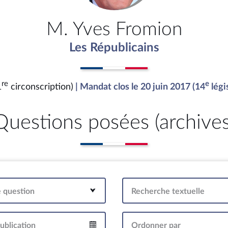
M. Yves Fromion
Les Républicains
re
e
1
circonscription)
| Mandat clos le 20 juin 2017 (14
légi
Questions posées (archives
e question
Recherche textuelle
ublication
Ordonner par