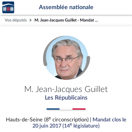
Accèder
Aller au contenu
Aller en bas de la page
Assemblée nationale
à la
page
Vos députés
M. Jean-Jacques Guillet - Mandat clos - Hauts-de-Seine (8e circonscription)
d'accueil
M. Jean-Jacques Guillet
Les Républicains
e
Hauts-de-Seine (8
circonscription)
| Mandat clos le
e
20 juin 2017 (14
législature)