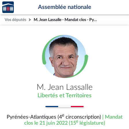
Accèder
Aller au contenu
Aller en bas de la page
Assemblée nationale
à la
page
Vos députés
M. Jean Lassalle - Mandat clos - Pyrénées-Atlantiques (4e circonscription)
d'accueil
M. Jean Lassalle
Libertés et Territoires
e
Pyrénées-Atlantiques (4
circonscription)
| Mandat
e
clos le 21 juin 2022 (15
législature)