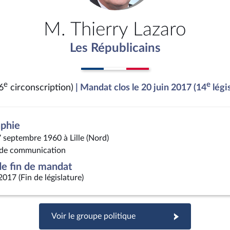
M. Thierry Lazaro
Les Républicains
e
e
6
circonscription)
| Mandat clos le 20 juin 2017 (14
légi
aphie
7 septembre 1960 à Lille (Nord)
de communication
e fin de mandat
2017 (Fin de législature)
Voir le groupe politique