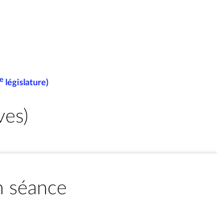
e
législature)
ves)
n séance