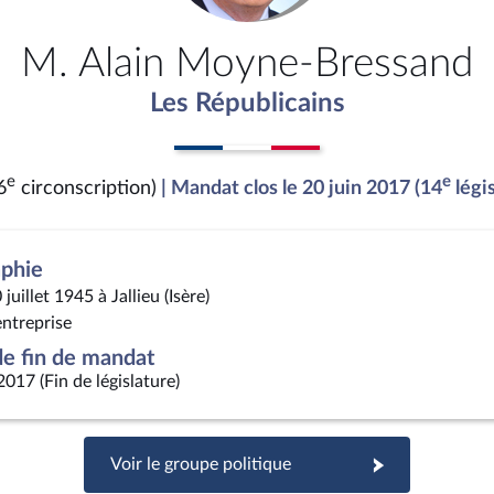
M. Alain Moyne-Bressand
Les Républicains
e
e
6
circonscription)
| Mandat clos le 20 juin 2017 (14
légis
aphie
 juillet 1945 à Jallieu (Isère)
entreprise
e fin de mandat
2017 (Fin de législature)
Voir le groupe politique