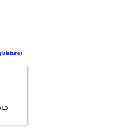
islature)
s LO