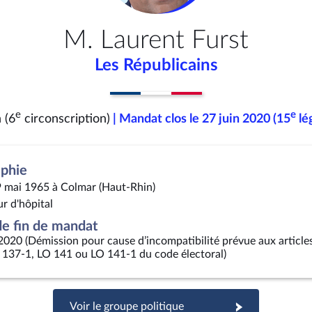
M. Laurent Furst
Les Républicains
e
e
 (6
circonscription)
| Mandat clos le 27 juin 2020 (15
lég
aphie
9 mai 1965 à Colmar (Haut-Rhin)
r d'hôpital
e fin de mandat
 2020 (Démission pour cause d’incompatibilité prévue aux article
 137-1, LO 141 ou LO 141-1 du code électoral)
Voir le groupe politique