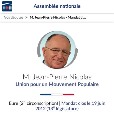
Accèder
Aller au contenu
Aller en bas de la page
Assemblée nationale
à la
page
Vos députés
M. Jean-Pierre Nicolas - Mandat clos - Eure (2e circonscription)
d'accueil
M. Jean-Pierre Nicolas
Union pour un Mouvement Populaire
e
Eure (2
circonscription)
| Mandat clos le 19 juin
e
2012 (13
législature)