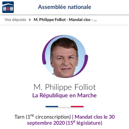
Accèder
Aller au contenu
Aller en bas de la page
Assemblée nationale
à la
page
Vos députés
M. Philippe Folliot - Mandat clos - Tarn (1re circonscription)
d'accueil
M. Philippe Folliot
La République en Marche
re
Tarn (1
circonscription)
| Mandat clos le 30
e
septembre 2020 (15
législature)