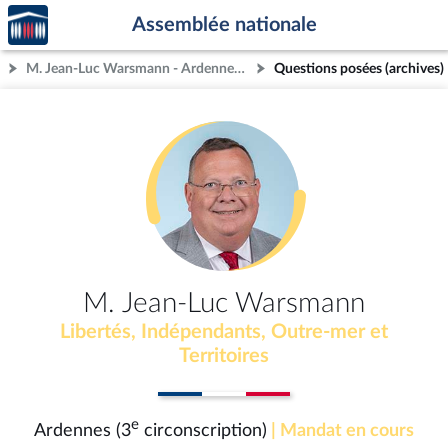
Accèder
Aller au contenu
Aller en bas de la page
Assemblée nationale
à la
page
M. Jean-Luc Warsmann - Ardennes (3e circonscription)
Questions posées (archives)
d'accueil
M. Jean-Luc Warsmann
Libertés, Indépendants, Outre-mer et
Territoires
e
Ardennes (3
circonscription)
| Mandat en cours