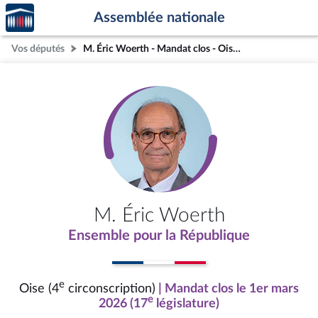
Accèder
Aller au contenu
Aller en bas de la page
Assemblée nationale
à la
page
Vos députés
M. Éric Woerth - Mandat clos - Oise (4e circonscription)
d'accueil
M. Éric Woerth
Ensemble pour la République
e
Oise (4
circonscription)
| Mandat clos le 1er mars
e
2026 (17
législature)