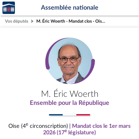
Accèder
Aller au contenu
Aller en bas de la page
Assemblée nationale
à la
page
Vos députés
M. Éric Woerth - Mandat clos - Oise (4e circonscription)
d'accueil
M. Éric Woerth
Ensemble pour la République
e
Oise (4
circonscription)
| Mandat clos le 1er mars
e
2026 (17
législature)