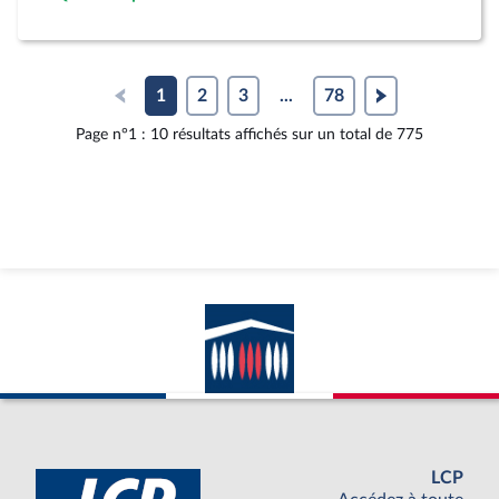
1
2
3
...
78
Page n°1 : 10 résultats affichés sur un total de 775
LCP