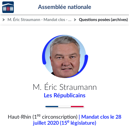
Accèder
Aller au contenu
Aller en bas de la page
Assemblée nationale
à la
page
M. Éric Straumann - Mandat clos - Haut-Rhin (1re circonscription)
Questions posées (archives)
d'accueil
M. Éric Straumann
Les Républicains
re
Haut-Rhin (1
circonscription)
| Mandat clos le 28
e
juillet 2020 (15
législature)