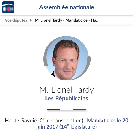
Accèder
Aller au contenu
Aller en bas de la page
Assemblée nationale
à la
page
Vos députés
M. Lionel Tardy - Mandat clos - Haute-Savoie (2e circonscription)
d'accueil
M. Lionel Tardy
Les Républicains
e
Haute-Savoie (2
circonscription)
| Mandat clos le 20
e
juin 2017 (14
législature)