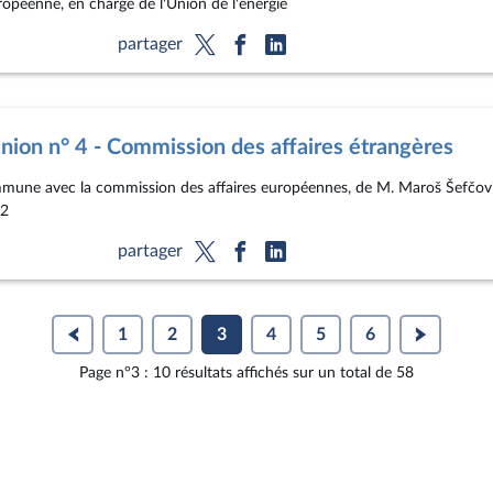
opéenne, en charge de l'Union de l'énergie
partager
ion n° 4 - Commission des affaires étrangères
ommune avec la commission des affaires européennes, de M. Maroš Šefčovi
 2
partager
1
2
3
4
5
6
Page n°3 : 10 résultats affichés sur un total de 58