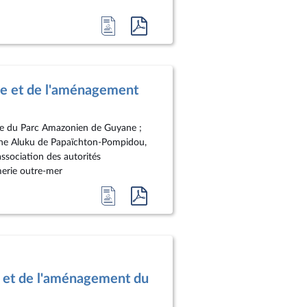
Accéder
Accéder
à
au
la
document
page
au
le et de l'aménagement
du
format
document
pdf
ointe du Parc Amazonien de Guyane ;
aine Aluku de Papaïchton-Pompidou,
association des autorités
erie outre-mer
Accéder
Accéder
à
au
la
document
page
au
du
format
 et de l'aménagement du
document
pdf