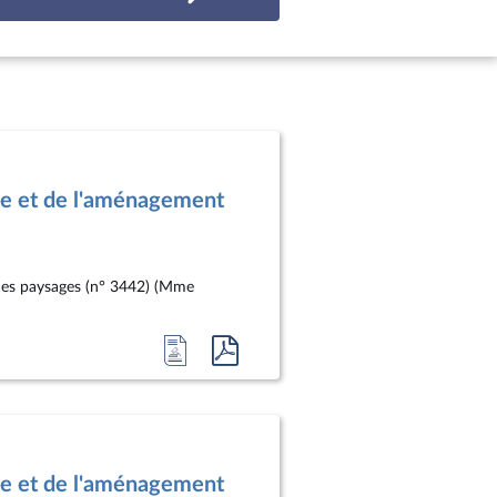
le et de l'aménagement
t des paysages (n° 3442) (Mme
Accéder
Accéder
à
au
la
document
page
au
du
format
le et de l'aménagement
document
pdf