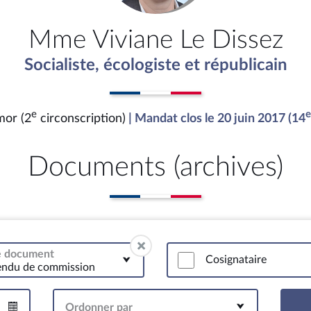
Mme Viviane Le Dissez
Socialiste, écologiste et républicain
e
e
mor (2
circonscription)
| Mandat clos le 20 juin 2017 (14
Documents (archives)
de document
Cosignataire
endu de commission
Ordonner par