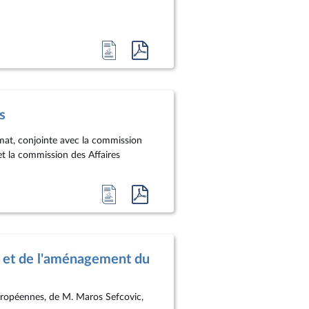
Accéder
Accéder
à
au
la
document
page
au
s
du
format
document
pdf
mat, conjointe avec la commission
t la commission des Affaires
Accéder
Accéder
à
au
la
document
page
au
 et de l'aménagement du
du
format
document
pdf
européennes, de M. Maros Sefcovic,