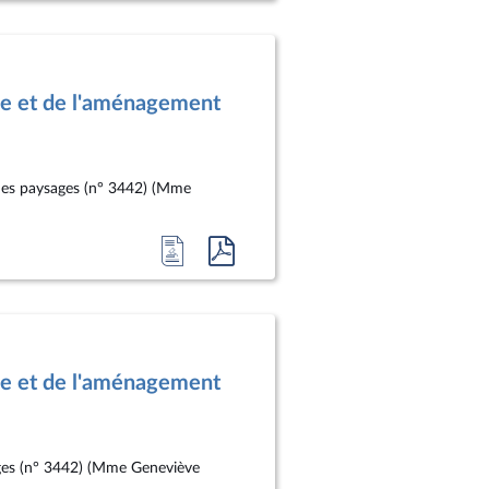
la
document
page
au
du
format
le et de l'aménagement
document
pdf
t des paysages (n° 3442) (Mme
Accéder
Accéder
à
au
la
document
page
au
du
format
le et de l'aménagement
document
pdf
sages (n° 3442) (Mme Geneviève