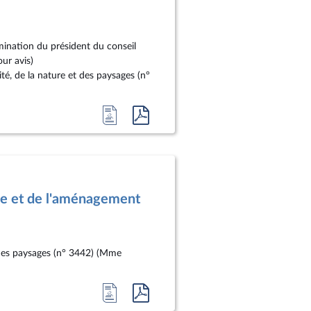
omination du président du conseil
ur avis)
ité, de la nature et des paysages (n°
Accéder
Accéder
à
au
la
document
page
au
du
format
le et de l'aménagement
document
pdf
t des paysages (n° 3442) (Mme
Accéder
Accéder
à
au