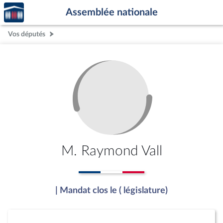
Accèder
Aller au contenu
Aller en bas de la page
Assemblée nationale
à la
page
Vos députés
d'accueil
M. Raymond Vall
| Mandat clos le ( législature)