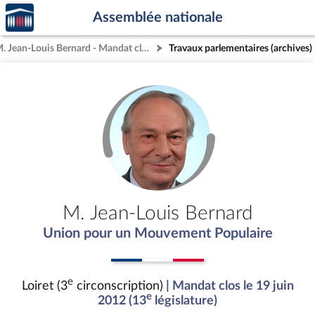
Accèder
Aller au contenu
Aller en bas de la page
Assemblée nationale
à la
page
M. Jean-Louis Bernard - Mandat clos - Loiret (3e circonscription)
Travaux parlementaires (archives)
d'accueil
M. Jean-Louis Bernard
Union pour un Mouvement Populaire
e
Loiret (3
circonscription)
| Mandat clos le 19 juin
e
2012 (13
législature)