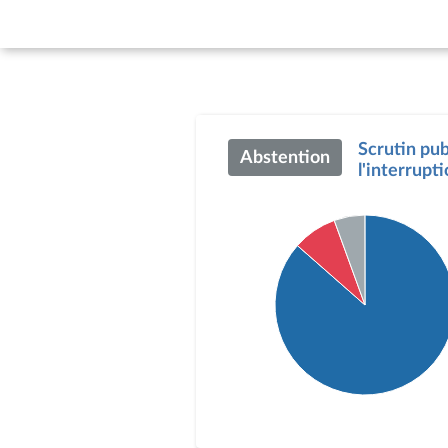
Scrutin publ
Abstention
l'interrupt
Détail du diagramme :
Pour : 780 députés