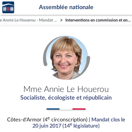
Accèder
Aller au contenu
Aller en bas de la page
Assemblée nationale
à la
page
Mme Annie Le Houerou - Mandat clos - Côtes-d'Armor (4e circonscription)
Interventions en commission et en séance (archives)
d'accueil
Mme Annie Le Houerou
Socialiste, écologiste et républicain
e
Côtes-d'Armor (4
circonscription)
| Mandat clos le
e
20 juin 2017 (14
législature)