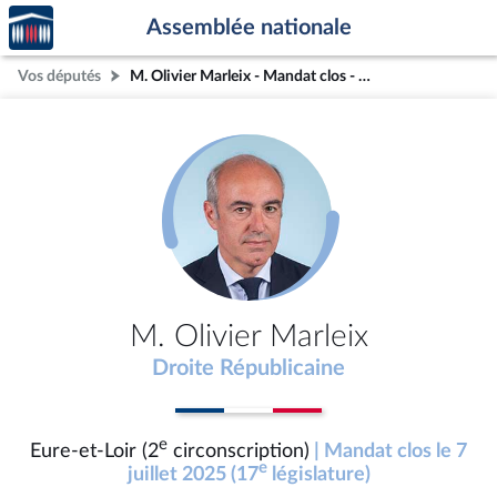
Accèder
Aller au contenu
Aller en bas de la page
Assemblée nationale
à la
page
Vos députés
M. Olivier Marleix - Mandat clos - Eure-et-Loir (2e circonscription)
d'accueil
M. Olivier Marleix
Droite Républicaine
e
Eure-et-Loir (2
circonscription)
| Mandat clos le 7
e
juillet 2025 (17
législature)