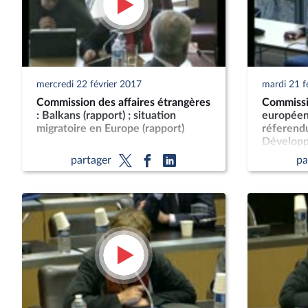
mercredi 22 février 2017
mardi 21 f
Commission des affaires étrangères
Commissi
: Balkans (rapport) ; situation
européen
migratoire en Europe (rapport)
réferendu
Développ
Méditerr
partager
pa
d'autoris
services 
europée