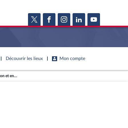
Découvrir les lieux
Mon compte
Interventions en commission et en séance (archives)
s
s
Histoire
S'inscrire
ie
Juniors
ports d'information
Dossiers législatifs
Anciennes législatures
ports d'enquête
Budget et sécurité sociale
Vous n'avez pas encore de compte ?
ssemblée ...
Enregistrez-vous
orts législatifs
Questions écrites et orales
Liens vers les sites publics
orts sur l'application des lois
Comptes rendus des débats
mètre de l’application des lois