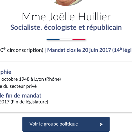
Mme Joëlle Huillier
Socialiste, écologiste et républicain
e
e
10
circonscription)
| Mandat clos le 20 juin 2017 (14
légi
aphie
6 octobre 1948 à Lyon (Rhône)
e du secteur privé
e fin de mandat
2017 (Fin de législature)
Voir le groupe politique