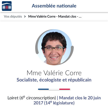
Accèder
Aller au contenu
Aller en bas de la page
Assemblée nationale
à la
page
Vos députés
Mme Valérie Corre - Mandat clos - Loiret (6e circonscription)
d'accueil
Mme Valérie Corre
Socialiste, écologiste et républicain
e
Loiret (6
circonscription)
| Mandat clos le 20 juin
e
2017 (14
législature)