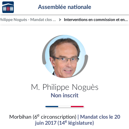
Accèder
Aller au contenu
Aller en bas de la page
Assemblée nationale
à la
page
M. Philippe Noguès - Mandat clos - Morbihan (6e circonscription)
Interventions en commission et en séance (archives)
d'accueil
M. Philippe Noguès
Non inscrit
e
Morbihan (6
circonscription)
| Mandat clos le 20
e
juin 2017 (14
législature)