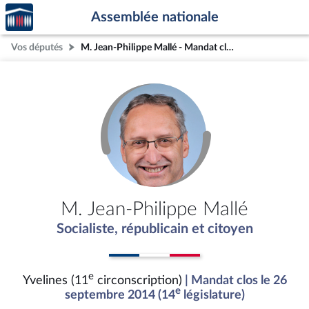
Accèder
Aller au contenu
Aller en bas de la page
Assemblée nationale
à la
page
Vos députés
M. Jean-Philippe Mallé - Mandat clos - Yvelines (11e circonscription)
d'accueil
M. Jean-Philippe Mallé
Socialiste, républicain et citoyen
e
Yvelines (11
circonscription)
| Mandat clos le 26
e
septembre 2014 (14
législature)