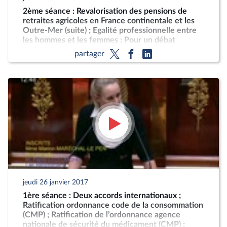
2ème séance : Revalorisation des pensions de
retraites agricoles en France continentale et les
Outre-Mer (suite) ; Egalité professionnelle entre
les hommes et les femmes ; Pour un débat
démocratique sur l'accord économique et
partager
commercial global
jeudi 26 janvier 2017
1ère séance : Deux accords internationaux ;
Ratification ordonnance code de la consommation
(CMP) ; Ratification de l’ordonnance agence
nationale de sécurité du médicament (CMP) ;