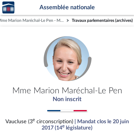
Accèder
Aller au contenu
Aller en bas de la page
Assemblée nationale
à la
page
Mme Marion Maréchal-Le Pen - Mandat clos - Vaucluse (3e circonscription)
Travaux parlementaires (archives)
d'accueil
Mme Marion Maréchal-Le Pen
Non inscrit
e
Vaucluse (3
circonscription)
| Mandat clos le 20 juin
e
2017 (14
législature)