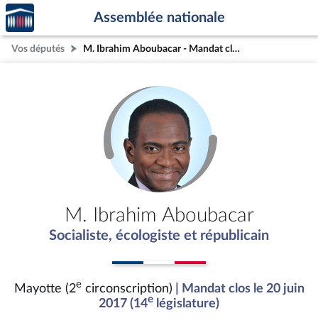
Accèder
Aller au contenu
Aller en bas de la page
Assemblée nationale
à la
page
Vos députés
M. Ibrahim Aboubacar - Mandat clos - Mayotte (2e circonscription)
d'accueil
M. Ibrahim Aboubacar
Socialiste, écologiste et républicain
e
Mayotte (2
circonscription)
| Mandat clos le 20 juin
e
2017 (14
législature)