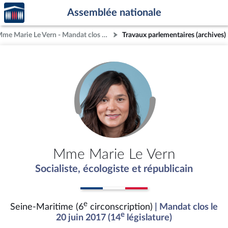
Accèder
Aller au contenu
Aller en bas de la page
Assemblée nationale
à la
page
Mme Marie Le Vern - Mandat clos - Seine-Maritime (6e circonscription)
Travaux parlementaires (archives)
d'accueil
Mme Marie Le Vern
Socialiste, écologiste et républicain
e
Seine-Maritime (6
circonscription)
| Mandat clos le
e
20 juin 2017 (14
législature)