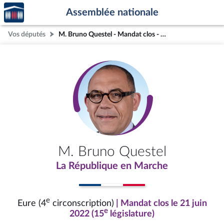
Accèder
Aller au contenu
Aller en bas de la page
Assemblée nationale
à la
page
Vos députés
M. Bruno Questel - Mandat clos - Eure (4e circonscription)
d'accueil
M. Bruno Questel
La République en Marche
e
Eure (4
circonscription)
| Mandat clos le 21 juin
e
2022 (15
législature)